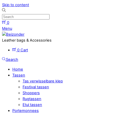
Skip to content
0
Menu
Leather bags & Accessories
0
Cart
Search
Home
Tassen
Tas verwisselbare klep
Festival tassen
Shoppers
Rugtassen
Etui tassen
Portemonnees